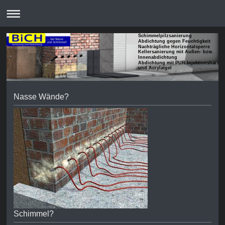
Schimmelpilzsanierung
Abdichtung gegen Feuchtigkeit
Nachträgliche Horizontalsperre
Kellersanierung mit Außen- bzw.
Innenabdichtung
Abdichtung mit PUR Injektionsharze
und Acrylatgel
Nasse Wände?
Schimmel?