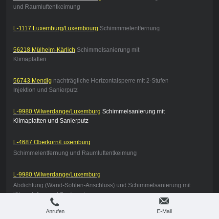
und Raumluftentkeimung
L-1117 Luxemburg/Luxembourg
Schimmmelentfernung
56218 Mülheim-Kärlich
Schimmelsanierung mit
Klimaplatten
56743 Mendig
nachträgliche Horizontalsperre mit 2-Stufen
Injektion und Sanierputz
L-9980 Wilwerdange/Luxemburg
Schimmelsanierung mit
Klimaplatten und Sanierputz
L-4687 Oberkorn/Luxemburg
Schimmelentfernung und Raumluftentkeimung
L-9980 Wilwerdange/Luxemburg
Abdichtung (Wand-Sohlen-Anschluss) und Schimmelsanierung mit
Klimaplatten und Sanierputz
Anrufen
E-Mail
56593 Pleckhausen
Kellersanierung mit Innenabdichtung