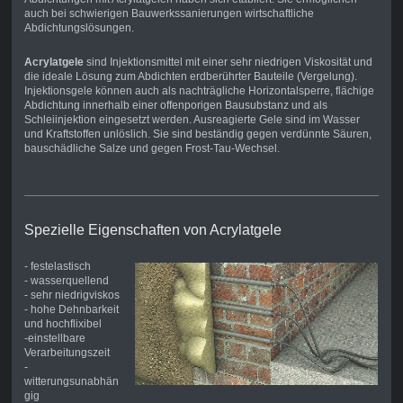
auch bei schwierigen Bauwerkssanierungen wirtschaftliche
Abdichtungslösungen.
Acrylatgele
sind Injektionsmittel mit einer sehr niedrigen Viskosität und
die ideale Lösung zum Abdichten erdberührter Bauteile (Vergelung).
Injektionsgele können auch als nachträgliche Horizontalsperre, flächige
Abdichtung innerhalb einer offenporigen Bausubstanz und als
Schleiinjektion eingesetzt werden. Ausreagierte Gele sind im Wasser
und Kraftstoffen unlöslich. Sie sind beständig gegen verdünnte Säuren,
bauschädliche Salze und gegen Frost-Tau-Wechsel.
Spezielle Eigenschaften von Acrylatgele
- festelastisch
- wasserquellend
- sehr niedrigviskos
- hohe Dehnbarkeit
und hochflixibel
-einstellbare
Verarbeitungszeit
-
witterungsunabhän
gig