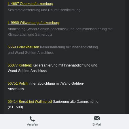
L-4687 Oberkorn/Luxemburg
Schimmelentfernung und Raumluftentkeimung
L-9980 Wilwerdange/Luxemburg
Abdichtung (Wand-Sohlen-Anschluss) und Schimmelsanierung mit
Klimaplatten und Sanierputz
56593 Pleckhausen
Kellersanierung mit Innenabdichtung
und Wand-Sohlen-Anschluss
56077 Koblenz
Kellersanierung mit Innenabdichtung und
Wand-Sohlen-Anschluss
56751 Polch
Innenabdichtung mit Wand-Sohlen-
Anschluss
56414 Berod bei Wallmerod
Sanierung alte Dammsmühle
(BJ 1500)
56727 Mayen
Schimmelsanierung mit weber.san
Anrufen
E-Mail
Dämmboard