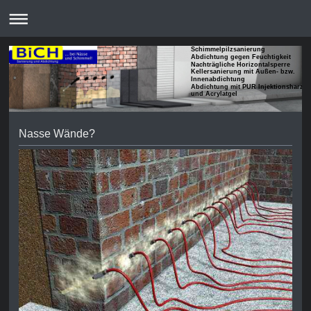
Schimmelpilzsanierung
Abdichtung gegen Feuchtigkeit
Nachträgliche Horizontalsperre
Kellersanierung mit Außen- bzw.
Innenabdichtung
Abdichtung mit PUR Injektionsharze
und Acrylatgel
Nasse Wände?