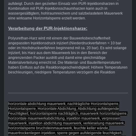
aufsteigt. Durch den gezielten Einsatz von PUR-Injektionsharzen in
Kombination mit PUR-Injektionsschaumharzen kann auch in
wassergesättigtem, hohlraumreichem und salzbelastetem Mauerwerk
eine wirksame Horizontalsperre erzielt werden.
Verarbeitung der PUR-Injektionsharze:
Polyurethan-Harz wird mit einem der Bauwerksbeschaffenheit
angepassten Injektionsdruck injiziert (Niederdruckverfahren < 10 bar
oder im Hochdruckverfahren beginnend mit ca. 20 bar). Es wird solange
injiziert, bis Harz aus dem Mauerwerk bis in den Bereich der
angrenzenden Packer austritt und damit eine gleichmäßige
Materialverteilung erreicht ist. Die Material- und Bauteiltemperaturen
haben Einfluss auf die Reaktionsgeschwindigkeit: Höhere Temperaturen
beschleunigen, niedrigere Temperaturen verzögern die Reaktion
horizontale abdichtung mauerwerk, nachträgliche Horizontalsperre,
Horizontalsperre, Horizontale Abdichtung, Abdichtung aufsteigende
Feuchtigkeit, horizontalsperre nachträglich, mauerwerk horizontalsperre,
horizontale mauerwerkabdichtung, injektion mauerwerk, verpressen
mauerwerk, injektion abdichtung mauerwerk, verkieselung mauerwerk,
horizontalsperre bruchsteinmauerwerk, feuchte keller wände,
mauertrockenlegen injektion, sperre gegen aufsteigende feuchtigkeit,