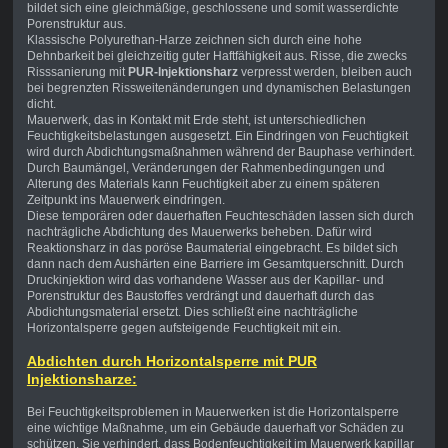
bildet sich eine gleichmäßige, geschlossene und somit wasserdichte
Porenstruktur aus.
Klassische Polyurethan-Harze zeichnen sich durch eine hohe
Dehnbarkeit bei gleichzeitig guter Haftfähigkeit aus. Risse, die zwecks
Risssanierung mit
PUR-Injektionsharz
verpresst werden, bleiben auch
bei begrenzten Rissweitenänderungen und dynamischen Belastungen
dicht.
Mauerwerk, das in Kontakt mit Erde steht, ist unterschiedlichen
Feuchtigkeitsbelastungen ausgesetzt. Ein Eindringen von Feuchtigkeit
wird durch Abdichtungsmaßnahmen während der Bauphase verhindert.
Durch Baumängel, Veränderungen der Rahmenbedingungen und
Alterung des Materials kann Feuchtigkeit aber zu einem späteren
Zeitpunkt ins Mauerwerk eindringen.
Diese temporären oder dauerhaften Feuchteschäden lassen sich durch
nachträgliche Abdichtung des Mauerwerks beheben. Dafür wird
Reaktionsharz in das poröse Baumaterial eingebracht. Es bildet sich
dann nach dem Aushärten eine Barriere im Gesamtquerschnitt. Durch
Druckinjektion wird das vorhandene Wasser aus der Kapillar- und
Porenstruktur des Baustoffes verdrängt und dauerhaft durch das
Abdichtungsmaterial ersetzt. Dies schließt eine nachträgliche
Horizontalsperre gegen aufsteigende Feuchtigkeit mit ein.
Abdichten durch Horizontalsperre mit PUR
Injektionsharze:
Bei Feuchtigkeitsproblemen in Mauerwerken ist die Horizontalsperre
eine wichtige Maßnahme, um ein Gebäude dauerhaft vor Schäden zu
schützen. Sie verhindert, dass Bodenfeuchtigkeit im Mauerwerk kapillar