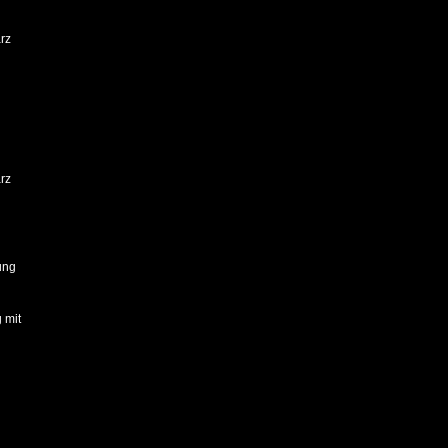
rz
rz
ung
 mit
g