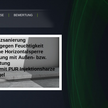
SE
BEWERTUNG
zsanierung
gegen Feuchtigkeit
he Horizontalsperre
rung mit Außen- bzw.
tung
mit PUR Injektionsharze
gel