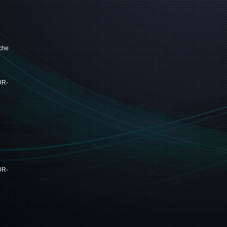
che
UR-
UR-