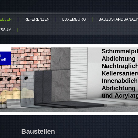
ELLEN
REFERENZEN
LUXEMBURG
BAUZUSTANDSANALY
ESSUM
Schimmelpil
Abdichtung 
Nachträglic
Kellersanie
Innenabdich
Abdichtung 
und Acrylat
Baustellen