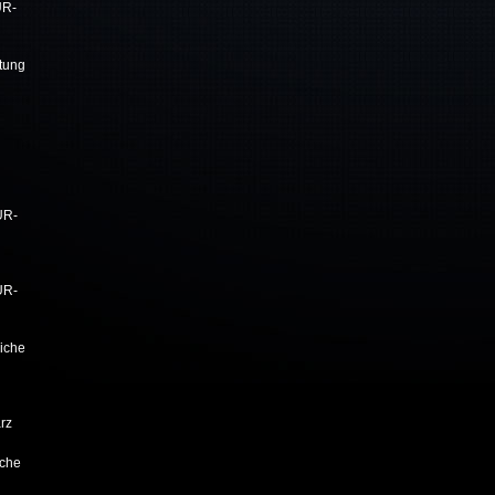
UR-
tung
UR-
UR-
iche
rz
iche