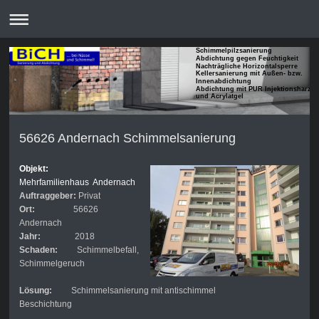
Schimmelpilzsanierung
Abdichtung gegen Feuchtigkeit
Nachträgliche Horizontalsperre
Kellersanierung mit Außen- bzw.
Innenabdichtung
Abdichtung mit PUR Injektionsharze
und Acrylatgel
56626 Andernach Schimmelsanierung
Objekt:
Mehrfamilienhaus Andernach
Auftraggeber:
Privat
Ort:
56626
Andernach
Jahr:
2018
Schaden:
Schimmelbefall,
Schimmelgeruch
Lösung:
Schimmelsanierung mit antischimmel
Beschichtung