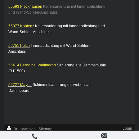
56593 Pleckhausen
Kellersanierung mit Innenabdichtung
und Wand-Sohlen-Anschluss
56077 Koblenz
Kellersanierung mit Innenabdichtung und
Wand-Sohlen-Anschluss
56751 Polch
Innenabdichtung mit Wand-Sohlen-
Anschluss
56414 Berod bei Wallmerod
Sanierung alte Dammsmühle
(BJ 1500)
56727 Mayen
Schimmelsanierung mit weber.san
Dämmboard
Login
Druckversion
|
Sitemap
-
Webansicht
-
BiCH - Abdichtung