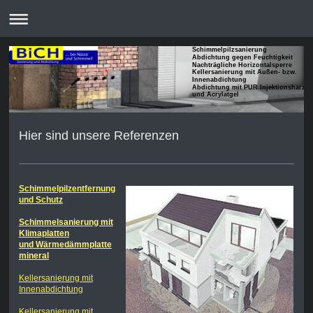
Schimmelpilzsanierung
Abdichtung gegen Feuchtigkeit
Nachträgliche Horizontalsperre
Kellersanierung mit Außen- bzw.
Innenabdichtung
Abdichtung mit PUR Injektionsharze
und Acrylatgel
Hier sind unsere Referenzen
Schimmelpilzentfernung
und Schutz
Schimmelsanierung mit
Klimaplatten
und Wärmedämmplatte
mineral
Kellersanierung mit
Innenabdichtung
Kellersanierung mit