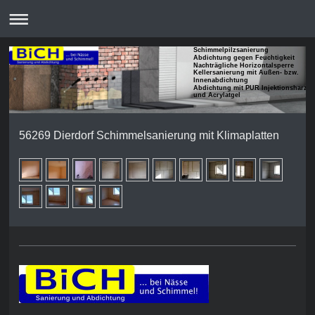
Schimmelpilzsanierung
Abdichtung gegen Feuchtigkeit
Nachträgliche Horizontalsperre
Kellersanierung mit Außen- bzw.
Innenabdichtung
Abdichtung mit PUR Injektionsharze
und Acrylatgel
56269 Dierdorf Schimmelsanierung mit Klimaplatten