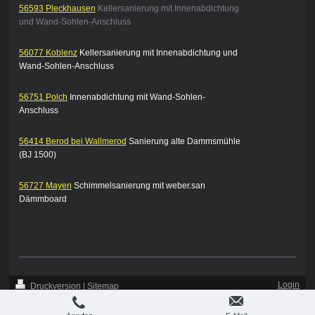
56593 Pleckhausen
Kellersanierung mit Innenabdichtung
und Wand-Sohlen-Anschluss
56077 Koblenz
Kellersanierung mit Innenabdichtung und
Wand-Sohlen-Anschluss
56751 Polch
Innenabdichtung mit Wand-Sohlen-
Anschluss
56414 Berod bei Wallmerod
Sanierung alte Dammsmühle
(BJ 1500)
56727 Mayen
Schimmelsanierung mit weber.san
Dämmboard
Login
Druckversion
|
Sitemap
-
Webansicht
-
BiCH - Abdichtung