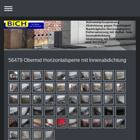
Schimmelpilzsanierung
Abdichtung gegen Feuchtigkeit
Nachträgliche Horizontalsperre
Kellersanierung mit Außen- bzw.
Innenabdichtung
Abdichtung mit PUR Injektionsharze
und Acrylatgel
56479 Oberrod Horizontalsperre mit Innenabdichtung