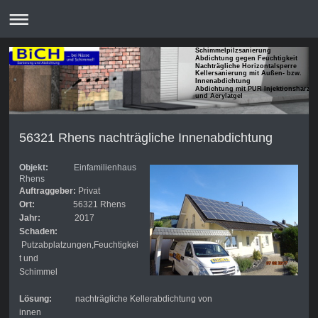
Schimmelpilzsanierung
Abdichtung gegen Feuchtigkeit
Nachträgliche Horizontalsperre
Kellersanierung mit Außen- bzw.
Innenabdichtung
Abdichtung mit PUR Injektionsharze
und Acrylatgel
56321 Rhens nachträgliche Innenabdichtung
Objekt:
Einfamilienhaus
Rhens
Auftraggeber:
Privat
Ort:
56321 Rhens
Jahr:
2017
Schaden:
Putzabplatzungen,Feuchtigkei
t und
Schimmel
Lösung:
nachträgliche Kellerabdichtung von
innen