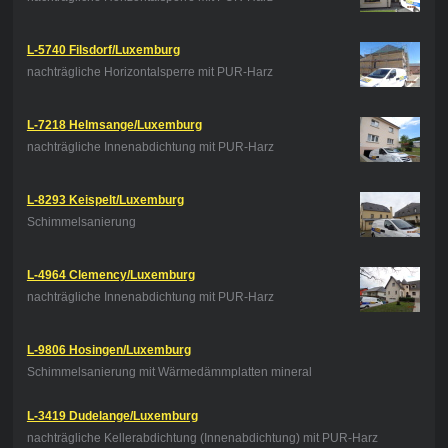
L-5740 Filsdorf/Luxemburg
nachträgliche Horizontalsperre mit PUR-Harz
L-7218 Helmsange/Luxemburg
nachträgliche Innenabdichtung mit PUR-Harz
L-8293 Keispelt/Luxemburg
Schimmelsanierung
L-4964 Clemency/Luxemburg
nachträgliche Innenabdichtung mit PUR-Harz
L-9806 Hosingen/Luxemburg
Schimmelsanierung mit Wärmedämmplatten mineral
L-3419 Dudelange/Luxemburg
nachträgliche Kellerabdichtung (Innenabdichtung) mit PUR-Harz