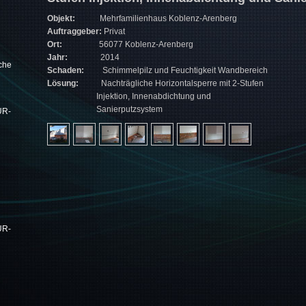
Objekt:
Mehrfamilienhaus Koblenz-Arenberg
Auftraggeber:
Privat
Ort:
56077 Koblenz-Arenberg
Jahr:
2014
che
Schaden:
Schimmelpilz und Feuchtigkeit Wandbereich
Lösung:
Nachträgliche Horizontalsperre mit 2-Stufen
Injektion, Innenabdichtung und
Sanierputzsystem
UR-
UR-