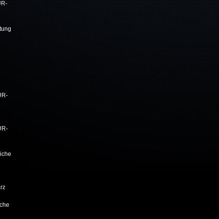
UR-
tung
UR-
UR-
iche
rz
iche