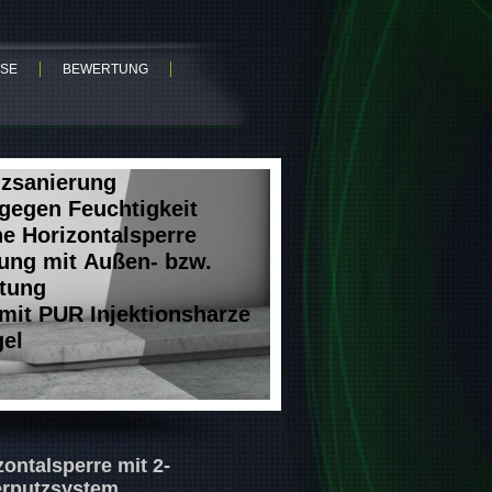
SE
BEWERTUNG
zsanierung
gegen Feuchtigkeit
he Horizontalsperre
rung mit Außen- bzw.
tung
mit PUR Injektionsharze
gel
ontalsperre mit 2-
erputzsystem