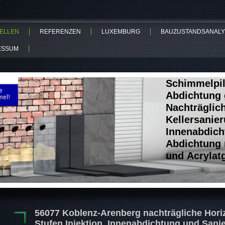
ELLEN
REFERENZEN
LUXEMBURG
BAUZUSTANDSANALY
ESSUM
Schimmelpil
Abdichtung 
Nachträglic
Kellersanie
Innenabdich
Abdichtung 
und Acrylat
56077 Koblenz-Arenberg nachträgliche Horiz
Stufen Injektion, Innenabdichtung und Sani