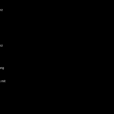
rz
rz
ung
 mit
g